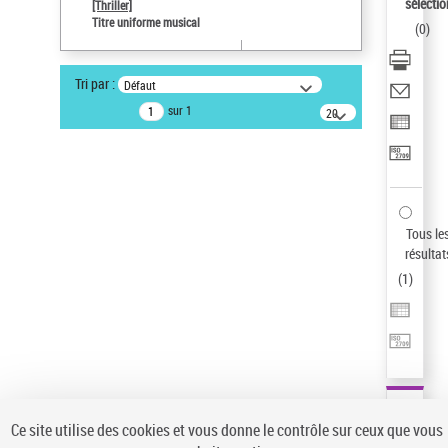
sélectio
[Thriller]
Auteur d’œuvre
Titre uniforme musical
(
0
)
Temperton, Rod (1947-2016)
Sauvegarder votre recherche
Tri par :
Défaut
AFFINER
sur 1
20
résultats/page
Type de notice d'autorité
Œuvre
(1)
Titre uniforme musical
(1)
Statut de la notice d’autorité
Tous le
résultat
Pays
(
1
)
Auteur d’œuvre
Ce site utilise des cookies et vous donne le contrôle sur ceux que vous