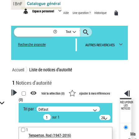
Panneau de gestion des cookies
Espace personnel
Aide
Une question ?
Historique
Tout
Recherche avancée
AUTRES RECHERCHES
Accueil
Liste de notices d’autorité
1
Notices d'autorité
Voir la sélection (
0
)
Ajouter à mes références
(
0
)
VOTRE RECHERCHE
RÉCUPÉRER
LES
Tri par :
Défaut
NOTICES
Recherche avancée dans les
sur 1
notices d’autorité
20
résultats/page
Œuvres liées à l'auteur :
1
Temperton, Rod (1947-2016)
Ma
Temperton, Rod (1947-2016)