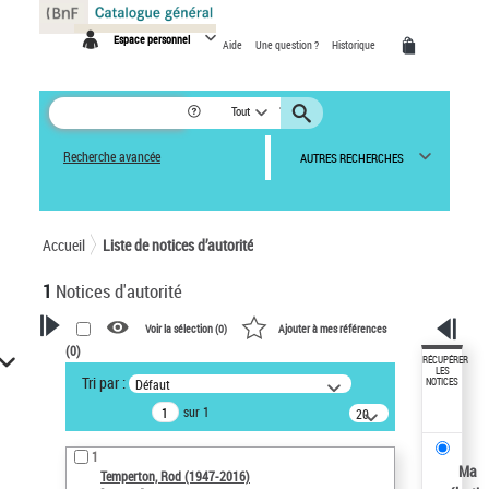
Panneau de gestion des cookies
Espace personnel
Aide
Une question ?
Historique
Tout
Recherche avancée
AUTRES RECHERCHES
Accueil
Liste de notices d’autorité
1
Notices d'autorité
Voir la sélection (
0
)
Ajouter à mes références
(
0
)
VOTRE RECHERCHE
RÉCUPÉRER
LES
Tri par :
Défaut
NOTICES
Recherche avancée dans les
sur 1
notices d’autorité
20
résultats/page
Œuvres liées à l'auteur :
1
Temperton, Rod (1947-2016)
Ma
Temperton, Rod (1947-2016)