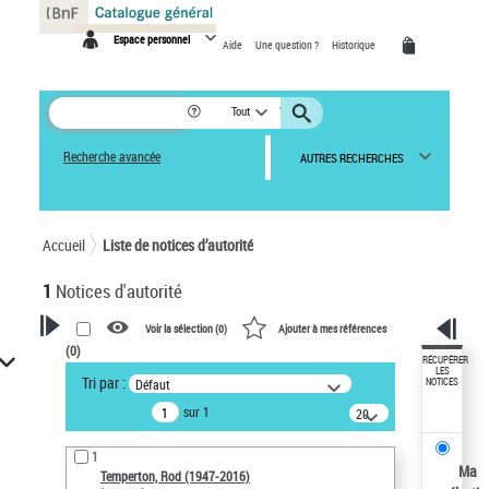
Panneau de gestion des cookies
Espace personnel
Aide
Une question ?
Historique
Tout
Recherche avancée
AUTRES RECHERCHES
Accueil
Liste de notices d’autorité
1
Notices d'autorité
Voir la sélection (
0
)
Ajouter à mes références
(
0
)
VOTRE RECHERCHE
RÉCUPÉRER
LES
Tri par :
Défaut
NOTICES
Recherche avancée dans les
sur 1
notices d’autorité
20
résultats/page
Œuvres liées à l'auteur :
1
Temperton, Rod (1947-2016)
Ma
Temperton, Rod (1947-2016)