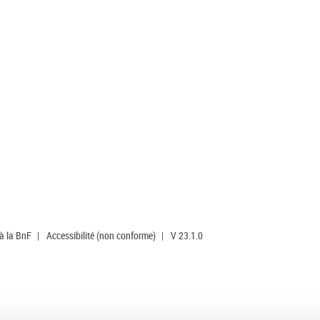
 à la BnF
|
Accessibilité (non conforme)
|
V 23.1.0