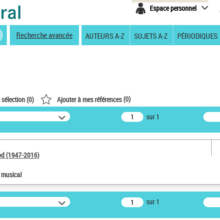
Espace personnel
Recherche avancée
AUTEURS A-Z
SUJETS A-Z
PÉRIODIQUES
(
0
)
 sélection (
0
)
Ajouter à mes références
sur 1
od (1947-2016)
e musical
sur 1