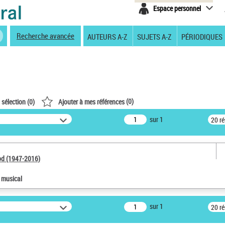
Espace personnel
Recherche avancée
AUTEURS A-Z
SUJETS A-Z
PÉRIODIQUES
(
0
)
 sélection (
0
)
Ajouter à mes références
sur 1
20 r
od (1947-2016)
e musical
sur 1
20 r