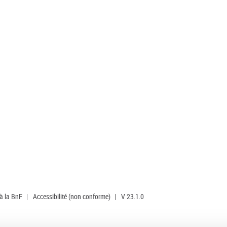
 à la BnF
|
Accessibilité (non conforme)
|
V 23.1.0