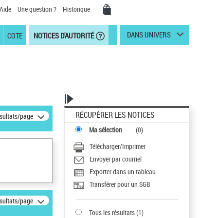
Aide
Une question ?
Historique
DANS UNIVERS
COTE
NOTICES D'AUTORITÉ
RÉCUPÉRER LES NOTICES
ésultats/page
Ma sélection
(
0
)
Télécharger/Imprimer
Envoyer par courriel
Exporter dans un tableau
Transférer pour un SGB
ésultats/page
Tous les résultats
(
1
)