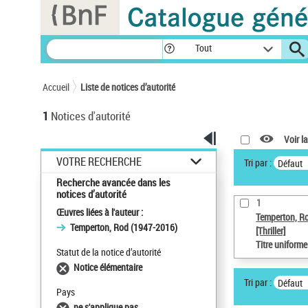
Panneau de gestion des cookies
Tout
Accueil
Liste de notices d’autorité
1
Notices d'autorité
Voir la
VOTRE RECHERCHE
Tri par :
Défaut
Recherche avancée dans les
notices d’autorité
1
Œuvres liées à l'auteur :
Temperton, R
Temperton, Rod (1947-2016)
[Thriller]
Titre uniform
Statut de la notice d’autorité
Notice élémentaire
Tri par :
Défaut
Pays
ne s'applique pas