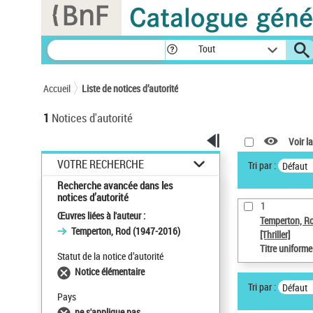
Panneau de gestion des cookies
Tout
Accueil
Liste de notices d’autorité
1
Notices d'autorité
Voir la
VOTRE RECHERCHE
Tri par :
Défaut
Recherche avancée dans les
notices d’autorité
1
Œuvres liées à l'auteur :
Temperton, R
Temperton, Rod (1947-2016)
[Thriller]
Titre uniform
Statut de la notice d’autorité
Notice élémentaire
Tri par :
Défaut
Pays
ne s'applique pas