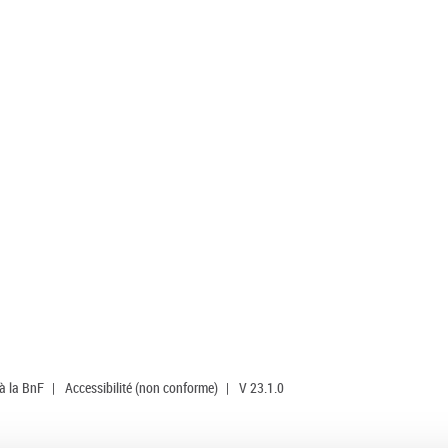
 à la BnF
|
Accessibilité (non conforme)
|
V 23.1.0