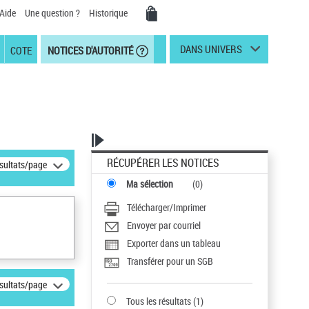
Aide
Une question ?
Historique
DANS UNIVERS
COTE
NOTICES D'AUTORITÉ
RÉCUPÉRER LES NOTICES
ésultats/page
Ma sélection
(
0
)
Télécharger/Imprimer
Envoyer par courriel
Exporter dans un tableau
Transférer pour un SGB
ésultats/page
Tous les résultats
(
1
)