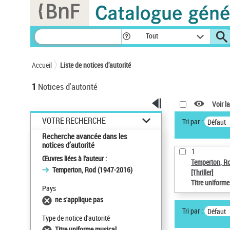
Panneau de gestion des cookies
Tout
Accueil
Liste de notices d’autorité
1
Notices d'autorité
Voir la
VOTRE RECHERCHE
Tri par :
Défaut
Recherche avancée dans les
notices d’autorité
1
Œuvres liées à l'auteur :
Temperton, R
Temperton, Rod (1947-2016)
[Thriller]
Titre uniform
Pays
ne s'applique pas
Tri par :
Défaut
Type de notice d'autorité
Titre uniforme musical