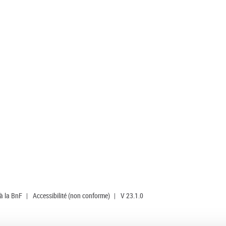
 à la BnF
|
Accessibilité (non conforme)
|
V 23.1.0