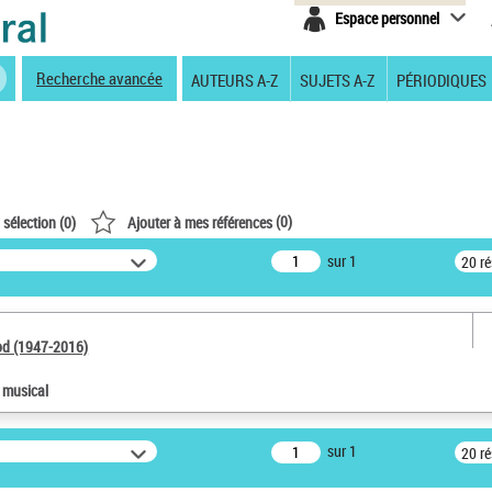
Espace personnel
Recherche avancée
AUTEURS A-Z
SUJETS A-Z
PÉRIODIQUES
(
0
)
 sélection (
0
)
Ajouter à mes références
sur 1
20 r
od (1947-2016)
e musical
sur 1
20 r