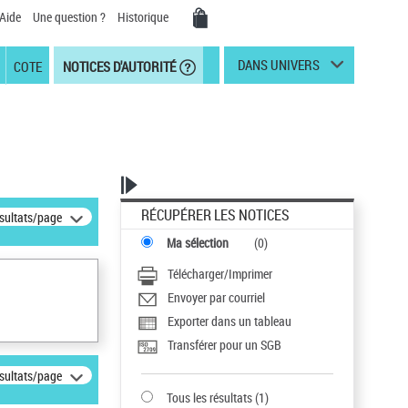
Aide
Une question ?
Historique
DANS UNIVERS
COTE
NOTICES D'AUTORITÉ
RÉCUPÉRER LES NOTICES
ésultats/page
Ma sélection
(
0
)
Télécharger/Imprimer
Envoyer par courriel
Exporter dans un tableau
Transférer pour un SGB
ésultats/page
Tous les résultats
(
1
)