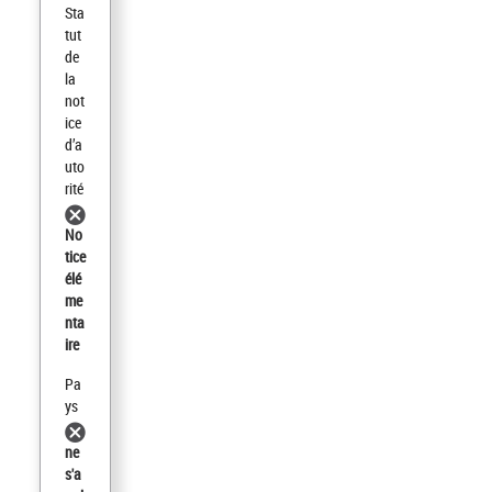
Sta
tut
de
la
not
ice
d’a
uto
rité
No
tice
élé
me
nta
ire
Pa
ys
ne
s'a