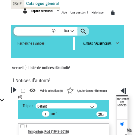
Panneau de gestion des cookies
Espace personnel
Aide
Une question ?
Historique
Tout
Recherche avancée
AUTRES RECHERCHES
Accueil
Liste de notices d’autorité
1
Notices d'autorité
Voir la sélection (
0
)
Ajouter à mes références
(
0
)
VOTRE RECHERCHE
RÉCUPÉRER
LES
Tri par :
Défaut
NOTICES
Recherche avancée dans les
sur 1
notices d’autorité
20
résultats/page
Œuvres liées à l'auteur :
1
Temperton, Rod (1947-2016)
Ma
Temperton, Rod (1947-2016)