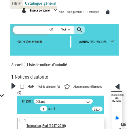
Panneau de gestion des cookies
Espace personnel
Aide
Une question ?
Historique
Tout
Recherche avancée
AUTRES RECHERCHES
Accueil
Liste de notices d’autorité
1
Notices d'autorité
Voir la sélection (
0
)
Ajouter à mes références
(
0
)
VOTRE RECHERCHE
RÉCUPÉRER
LES
Tri par :
Défaut
NOTICES
Recherche avancée dans les
sur 1
notices d’autorité
20
résultats/page
Œuvres liées à l'auteur :
1
Temperton, Rod (1947-2016)
Ma
Temperton, Rod (1947-2016)