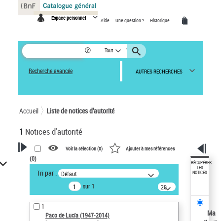
Panneau de gestion des cookies
Espace personnel
Aide
Une question ?
Historique
Tout
Recherche avancée
AUTRES RECHERCHES
Accueil
Liste de notices d’autorité
1
Notices d'autorité
Voir la sélection (
0
)
Ajouter à mes références
(
0
)
VOTRE RECHERCHE
RÉCUPÉRER
LES
Tri par :
Défaut
NOTICES
Recherche avancée dans les
sur 1
notices d’autorité
20
résultats/page
Œuvres liées à l'auteur :
1
Paco de Lucía (1947-2014)
Ma
Paco de Lucía (1947-2014)