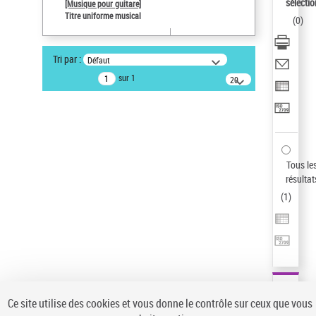
sélectio
[Musique pour guitare]
Type de notice d'autorité
Titre uniforme musical
(
0
)
Œuvre
Titre uniforme musical
Sauvegarder votre recherche
Tri par :
Défaut
sur 1
20
AFFINER
résultats/page
Type de notice d'autorité
Œuvre
(1)
Titre uniforme musical
(1)
Tous le
Statut de la notice d’autorité
résultat
Pays
(
1
)
Auteur d’œuvre
Ce site utilise des cookies et vous donne le contrôle sur ceux que vous