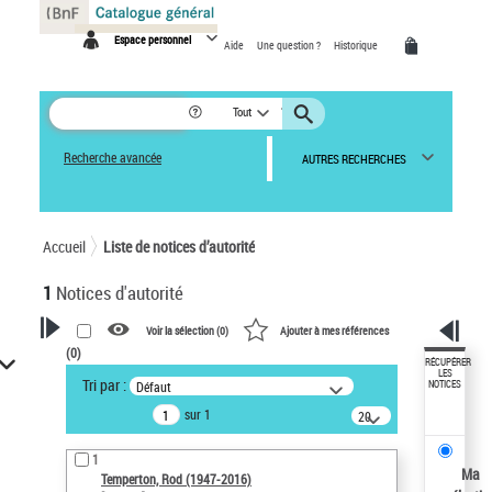
Panneau de gestion des cookies
Espace personnel
Aide
Une question ?
Historique
Tout
Recherche avancée
AUTRES RECHERCHES
Accueil
Liste de notices d’autorité
1
Notices d'autorité
Voir la sélection (
0
)
Ajouter à mes références
(
0
)
VOTRE RECHERCHE
RÉCUPÉRER
LES
Tri par :
Défaut
NOTICES
Recherche avancée dans les
sur 1
notices d’autorité
20
résultats/page
Œuvres liées à l'auteur :
1
Temperton, Rod (1947-2016)
Ma
Temperton, Rod (1947-2016)