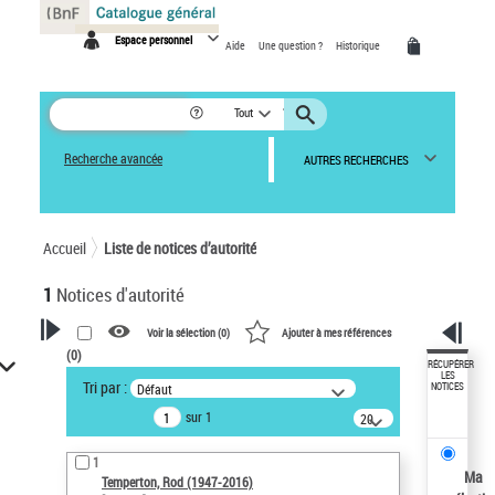
Panneau de gestion des cookies
Espace personnel
Aide
Une question ?
Historique
Tout
Recherche avancée
AUTRES RECHERCHES
Accueil
Liste de notices d’autorité
1
Notices d'autorité
Voir la sélection (
0
)
Ajouter à mes références
(
0
)
VOTRE RECHERCHE
RÉCUPÉRER
LES
Tri par :
Défaut
NOTICES
Recherche avancée dans les
sur 1
notices d’autorité
20
résultats/page
Œuvres liées à l'auteur :
1
Temperton, Rod (1947-2016)
Ma
Temperton, Rod (1947-2016)