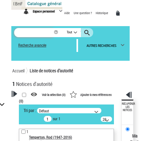
Panneau de gestion des cookies
Espace personnel
Aide
Une question ?
Historique
Tout
Recherche avancée
AUTRES RECHERCHES
Accueil
Liste de notices d’autorité
1
Notices d'autorité
Voir la sélection (
0
)
Ajouter à mes références
(
0
)
VOTRE RECHERCHE
RÉCUPÉRER
LES
Tri par :
Défaut
NOTICES
Recherche avancée dans les
sur 1
notices d’autorité
20
résultats/page
Œuvres liées à l'auteur :
1
Temperton, Rod (1947-2016)
Ma
Temperton, Rod (1947-2016)