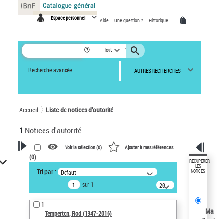
Panneau de gestion des cookies
Espace personnel
Aide
Une question ?
Historique
Tout
Recherche avancée
AUTRES RECHERCHES
Accueil
Liste de notices d’autorité
1
Notices d'autorité
Voir la sélection (
0
)
Ajouter à mes références
(
0
)
VOTRE RECHERCHE
RÉCUPÉRER
LES
Tri par :
Défaut
NOTICES
Recherche avancée dans les
sur 1
notices d’autorité
20
résultats/page
Œuvres liées à l'auteur :
1
Temperton, Rod (1947-2016)
Ma
Temperton, Rod (1947-2016)