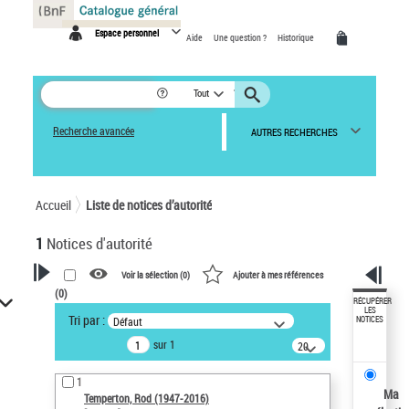
Panneau de gestion des cookies
Espace personnel
Aide
Une question ?
Historique
Tout
Recherche avancée
AUTRES RECHERCHES
Accueil
Liste de notices d’autorité
1
Notices d'autorité
Voir la sélection (
0
)
Ajouter à mes références
(
0
)
VOTRE RECHERCHE
RÉCUPÉRER
LES
Tri par :
Défaut
NOTICES
Recherche avancée dans les
sur 1
notices d’autorité
20
résultats/page
Œuvres liées à l'auteur :
1
Temperton, Rod (1947-2016)
Ma
Temperton, Rod (1947-2016)