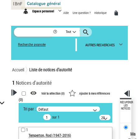
Panneau de gestion des cookies
Espace personnel
Aide
Une question ?
Historique
Tout
Recherche avancée
AUTRES RECHERCHES
Accueil
Liste de notices d’autorité
1
Notices d'autorité
Voir la sélection (
0
)
Ajouter à mes références
(
0
)
VOTRE RECHERCHE
RÉCUPÉRER
LES
Tri par :
Défaut
NOTICES
Recherche avancée dans les
sur 1
notices d’autorité
20
résultats/page
Œuvres liées à l'auteur :
1
Temperton, Rod (1947-2016)
Ma
Temperton, Rod (1947-2016)