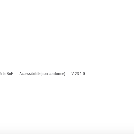
 à la BnF
|
Accessibilité (non conforme)
|
V 23.1.0