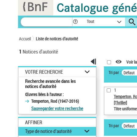
Panneau de gestion des cookies
Tout
Accueil
Liste de notices d’autorité
1
Notices d'autorité
Voir la
VOTRE RECHERCHE
Tri par :
Défaut
Recherche avancée dans les
notices d’autorité
1
Œuvres liées à l'auteur :
Temperton, R
Temperton, Rod (1947-2016)
[Thriller]
Sauvegarder votre recherche
Titre uniform
AFFINER
Tri par :
Défaut
Type de notice d'autorité