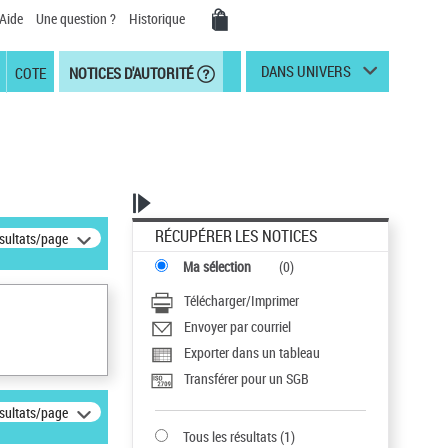
Aide
Une question ?
Historique
DANS UNIVERS
COTE
NOTICES D'AUTORITÉ
RÉCUPÉRER LES NOTICES
ésultats/page
Ma sélection
(
0
)
Télécharger/Imprimer
Envoyer par courriel
Exporter dans un tableau
Transférer pour un SGB
ésultats/page
Tous les résultats
(
1
)