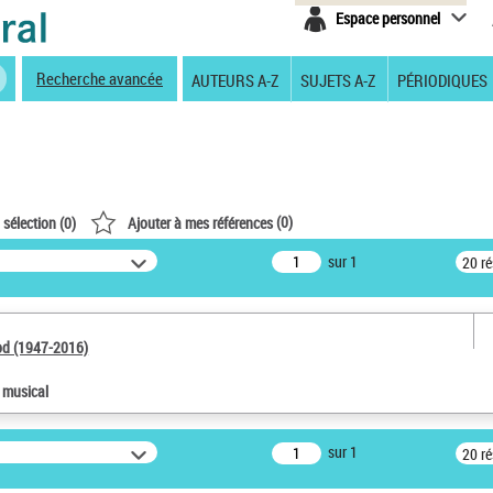
Espace personnel
Recherche avancée
AUTEURS A-Z
SUJETS A-Z
PÉRIODIQUES
(
0
)
 sélection (
0
)
Ajouter à mes références
sur 1
20 r
od (1947-2016)
e musical
sur 1
20 r