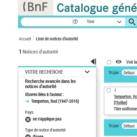
Panneau de gestion des cookies
Tout
Accueil
Liste de notices d’autorité
1
Notices d'autorité
Voir la
VOTRE RECHERCHE
Tri par :
Défaut
Recherche avancée dans les
notices d’autorité
1
Œuvres liées à l'auteur :
Temperton, R
Temperton, Rod (1947-2016)
[Thriller]
Titre uniform
Pays
ne s'applique pas
Tri par :
Défaut
Type de notice d'autorité
Œuvre