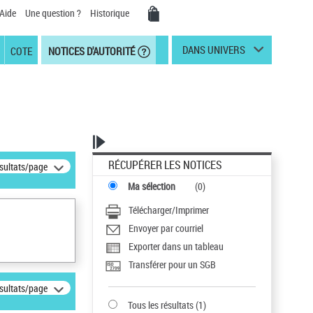
Aide
Une question ?
Historique
DANS UNIVERS
COTE
NOTICES D'AUTORITÉ
RÉCUPÉRER LES NOTICES
ésultats/page
Ma sélection
(
0
)
Télécharger/Imprimer
Envoyer par courriel
Exporter dans un tableau
Transférer pour un SGB
ésultats/page
Tous les résultats
(
1
)