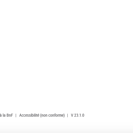
 à la BnF
|
Accessibilité (non conforme)
|
V 23.1.0