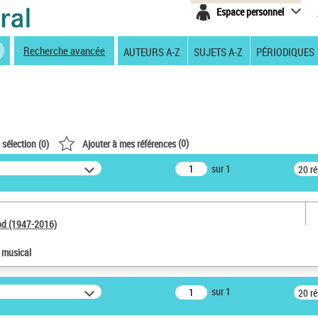
Espace personnel
Recherche avancée
AUTEURS A-Z
SUJETS A-Z
PÉRIODIQUES
(
0
)
 sélection (
0
)
Ajouter à mes références
sur 1
20 r
od (1947-2016)
e musical
sur 1
20 r