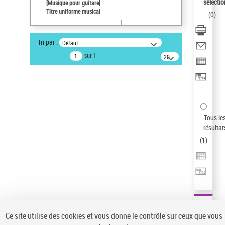
sélectio
[Musique pour guitare]
Auteur d’œuvre
Titre uniforme musical
(
0
)
Paco de Lucía (1947-2014)
Type de notice d'autorité
Tri par :
Défaut
Œuvre
sur 1
20
résultats/page
Statut de la notice d’autorité
Notice élémentaire
Sauvegarder votre recherche
AFFINER
Tous le
Type de notice d'autorité
résultat
(
1
)
Œuvre
(1)
Titre uniforme musical
(1)
Statut de la notice d’autorité
Pays
Auteur d’œuvre
Ce site utilise des cookies et vous donne le contrôle sur ceux que vous