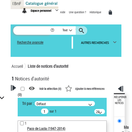
Panneau de gestion des cookies
Espace personnel
Aide
Une question ?
Historique
Tout
Recherche avancée
AUTRES RECHERCHES
Accueil
Liste de notices d’autorité
1
Notices d'autorité
Voir la sélection (
0
)
Ajouter à mes références
(
0
)
VOTRE RECHERCHE
RÉCUPÉRER
LES
Tri par :
Défaut
NOTICES
Recherche avancée dans les
sur 1
notices d’autorité
20
résultats/page
Œuvres liées à l'auteur :
1
Paco de Lucía (1947-2014)
Ma
Paco de Lucía (1947-2014)