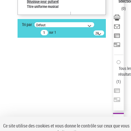
sélectio
[Musique pour guitare]
Auteur d’œuvre
Titre uniforme musical
(
0
)
Paco de Lucía (1947-2014)
Sauvegarder votre recherche
Tri par :
Défaut
AFFINER
sur 1
20
résultats/page
Type de notice d'autorité
Œuvre
(1)
Titre uniforme musical
(1)
Statut de la notice d’autorité
Tous le
résultat
Pays
(
1
)
Auteur d’œuvre
Ce site utilise des cookies et vous donne le contrôle sur ceux que vous