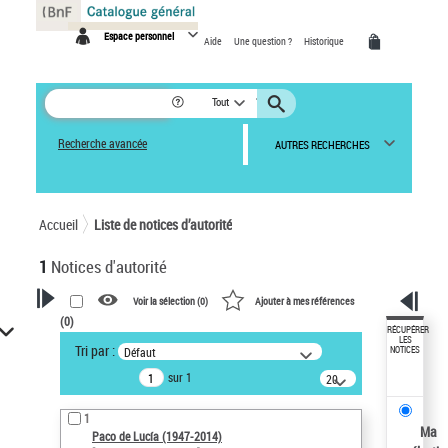
Panneau de gestion des cookies
Espace personnel
Aide
Une question ?
Historique
Tout
Recherche avancée
AUTRES RECHERCHES
Accueil
Liste de notices d’autorité
1
Notices d'autorité
Voir la sélection (
0
)
Ajouter à mes références
(
0
)
VOTRE RECHERCHE
RÉCUPÉRER
LES
Tri par :
Défaut
NOTICES
Recherche avancée dans les
sur 1
notices d’autorité
20
résultats/page
Œuvres liées à l'auteur :
1
Paco de Lucía (1947-2014)
Ma
Paco de Lucía (1947-2014)