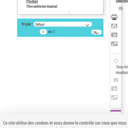
sélectio
[Thriller]
Auteur d’œuvre
Titre uniforme musical
(
0
)
Temperton, Rod (1947-2016)
Type de notice d'autorité
Tri par :
Défaut
Titre uniforme musical
sur 1
20
Œuvre
résultats/page
Sauvegarder votre recherche
AFFINER
Type de notice d'autorité
Tous le
Œuvre
(1)
résultat
Titre uniforme musical
(1)
(
1
)
Statut de la notice d’autorité
Pays
Auteur d’œuvre
Ce site utilise des cookies et vous donne le contrôle sur ceux que vous