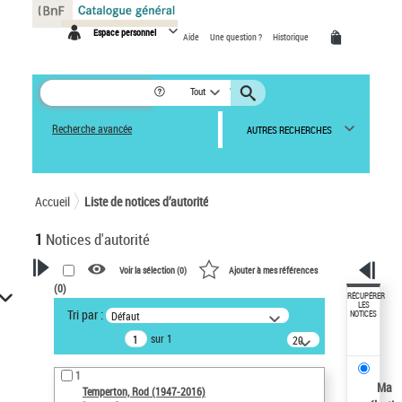
Panneau de gestion des cookies
Espace personnel
Aide
Une question ?
Historique
Tout
Recherche avancée
AUTRES RECHERCHES
Accueil
Liste de notices d’autorité
1
Notices d'autorité
Voir la sélection (
0
)
Ajouter à mes références
(
0
)
VOTRE RECHERCHE
RÉCUPÉRER
LES
Tri par :
Défaut
NOTICES
Recherche avancée dans les
sur 1
notices d’autorité
20
résultats/page
Œuvres liées à l'auteur :
1
Temperton, Rod (1947-2016)
Ma
Temperton, Rod (1947-2016)