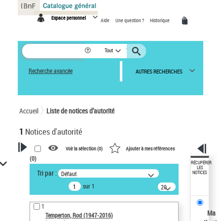
Panneau de gestion des cookies
Espace personnel
Aide
Une question ?
Historique
Tout
Recherche avancée
AUTRES RECHERCHES
Accueil
Liste de notices d’autorité
1
Notices d'autorité
Voir la sélection (
0
)
Ajouter à mes références
(
0
)
VOTRE RECHERCHE
RÉCUPÉRER
LES
Tri par :
Défaut
NOTICES
Recherche avancée dans les
sur 1
notices d’autorité
20
résultats/page
Œuvres liées à l'auteur :
1
Temperton, Rod (1947-2016)
Ma
Temperton, Rod (1947-2016)