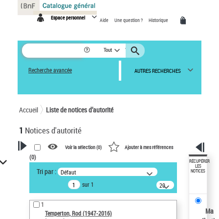
Panneau de gestion des cookies
Espace personnel
Aide
Une question ?
Historique
Tout
Recherche avancée
AUTRES RECHERCHES
Accueil
Liste de notices d’autorité
1
Notices d'autorité
Voir la sélection (
0
)
Ajouter à mes références
(
0
)
VOTRE RECHERCHE
RÉCUPÉRER
LES
Tri par :
Défaut
NOTICES
Recherche avancée dans les
sur 1
notices d’autorité
20
résultats/page
Œuvres liées à l'auteur :
1
Temperton, Rod (1947-2016)
Ma
Temperton, Rod (1947-2016)