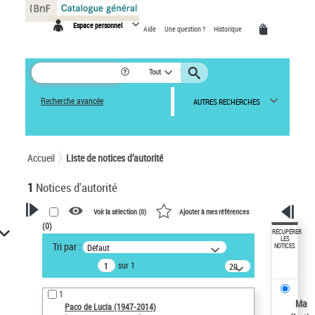
Panneau de gestion des cookies
Espace personnel
Aide
Une question ?
Historique
Tout
Recherche avancée
AUTRES RECHERCHES
Accueil
Liste de notices d’autorité
1
Notices d'autorité
Voir la sélection (
0
)
Ajouter à mes références
(
0
)
VOTRE RECHERCHE
RÉCUPÉRER
LES
Tri par :
Défaut
NOTICES
Recherche avancée dans les
sur 1
notices d’autorité
20
résultats/page
Œuvres liées à l'auteur :
1
Paco de Lucía (1947-2014)
Ma
Paco de Lucía (1947-2014)