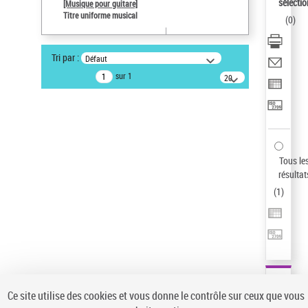
sélectio
[Musique pour guitare]
Type de notice d'autorité
Titre uniforme musical
(
0
)
Titre uniforme musical
Pays
Tri par :
Défaut
ne s'applique pas
sur 1
20
Sauvegarder votre recherche
résultats/page
AFFINER
Type de notice d'autorité
Œuvre
(1)
Tous le
Titre uniforme musical
(1)
résultat
(
1
)
Statut de la notice d’autorité
Pays
Auteur d’œuvre
Ce site utilise des cookies et vous donne le contrôle sur ceux que vous