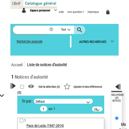
Espace personnel
Aide
Une question ?
Historique
Tout
Recherche avancée
AUTRES RECHERCHES
Accueil
Liste de notices d’autorité
1
Notices d'autorité
Voir la sélection (
0
)
Ajouter à mes références
(
0
)
VOTRE RECHERCHE
RÉCUPÉRER
LES
Tri par :
Défaut
NOTICES
Recherche avancée dans les
sur 1
notices d’autorité
20
résultats/page
Œuvres liées à l'auteur :
1
Paco de Lucía (1947-2014)
Ma
Paco de Lucía (1947-2014)