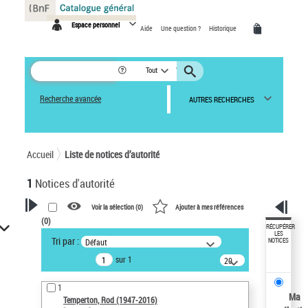
Panneau de gestion des cookies
Espace personnel
Aide
Une question ?
Historique
Tout
Recherche avancée
AUTRES RECHERCHES
Accueil
Liste de notices d’autorité
1
Notices d'autorité
Voir la sélection (
0
)
Ajouter à mes références
(
0
)
VOTRE RECHERCHE
RÉCUPÉRER
LES
Tri par :
Défaut
NOTICES
Recherche avancée dans les
sur 1
notices d’autorité
20
résultats/page
Œuvres liées à l'auteur :
1
Temperton, Rod (1947-2016)
Ma
Temperton, Rod (1947-2016)