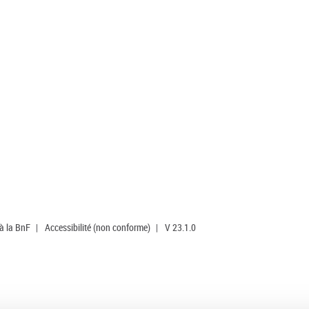
 à la BnF
|
Accessibilité (non conforme)
|
V 23.1.0