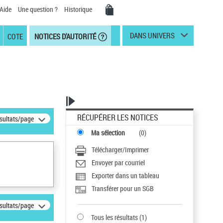
Aide
Une question ?
Historique
DANS UNIVERS
COTE
NOTICES D'AUTORITÉ
RÉCUPÉRER LES NOTICES
ésultats/page
Ma sélection
(
0
)
Télécharger/Imprimer
Envoyer par courriel
Exporter dans un tableau
Transférer pour un SGB
ésultats/page
Tous les résultats
(
1
)