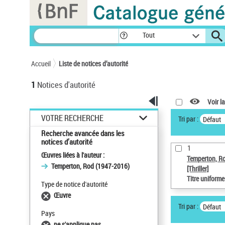
Panneau de gestion des cookies
Tout
Accueil
Liste de notices d’autorité
1
Notices d'autorité
Voir la
VOTRE RECHERCHE
Tri par :
Défaut
Recherche avancée dans les
notices d’autorité
1
Œuvres liées à l'auteur :
Temperton, R
Temperton, Rod (1947-2016)
[Thriller]
Titre uniform
Type de notice d'autorité
Œuvre
Tri par :
Défaut
Pays
ne s'applique pas