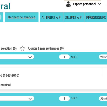
Espace personnel
Recherche avancée
AUTEURS A-Z
SUJETS A-Z
PÉRIODIQUES
(
0
)
 sélection (
0
)
Ajouter à mes références
sur 1
20 r
od (1947-2016)
e musical
sur 1
20 r