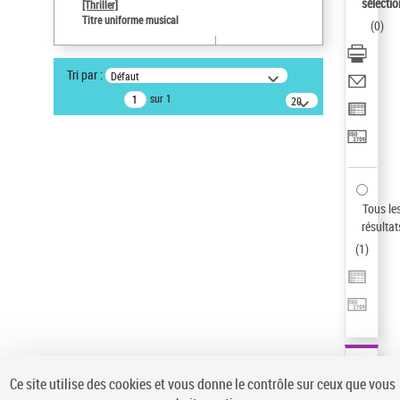
sélectio
[Thriller]
Type de notice d'autorité
Titre uniforme musical
(
0
)
Œuvre
Sauvegarder votre recherche
Tri par :
Défaut
AFFINER
sur 1
20
résultats/page
Type de notice d'autorité
Œuvre
(1)
Titre uniforme musical
(1)
Statut de la notice d’autorité
Tous le
résultat
Pays
(
1
)
Auteur d’œuvre
Ce site utilise des cookies et vous donne le contrôle sur ceux que vous