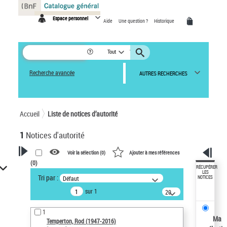
Panneau de gestion des cookies
Espace personnel
Aide
Une question ?
Historique
Tout
Recherche avancée
AUTRES RECHERCHES
Accueil
Liste de notices d’autorité
1
Notices d'autorité
Voir la sélection (
0
)
Ajouter à mes références
(
0
)
VOTRE RECHERCHE
RÉCUPÉRER
LES
Tri par :
Défaut
NOTICES
Recherche avancée dans les
sur 1
notices d’autorité
20
résultats/page
Œuvres liées à l'auteur :
1
Temperton, Rod (1947-2016)
Ma
Temperton, Rod (1947-2016)