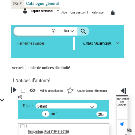
Panneau de gestion des cookies
Espace personnel
Aide
Une question ?
Historique
Tout
Recherche avancée
AUTRES RECHERCHES
Accueil
Liste de notices d’autorité
1
Notices d'autorité
Voir la sélection (
0
)
Ajouter à mes références
(
0
)
VOTRE RECHERCHE
RÉCUPÉRER
LES
Tri par :
Défaut
NOTICES
Recherche avancée dans les
sur 1
notices d’autorité
20
résultats/page
Œuvres liées à l'auteur :
1
Temperton, Rod (1947-2016)
Ma
Temperton, Rod (1947-2016)