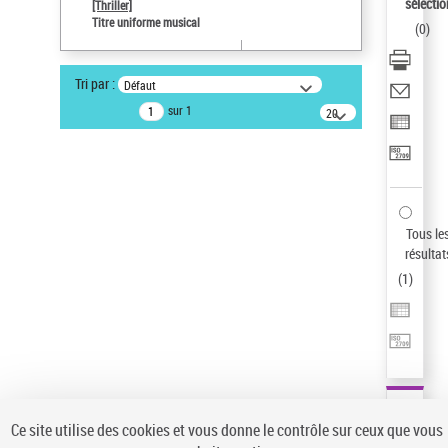
sélectio
[Thriller]
Pays
Titre uniforme musical
(
0
)
ne s'applique pas
Statut de la notice d’autorité
Tri par :
Défaut
Notice élémentaire
sur 1
20
résultats/page
Type de notice d'autorité
Œuvre
Titre uniforme musical
Sauvegarder votre recherche
Tous le
AFFINER
résultat
Type de notice d'autorité
(
1
)
Œuvre
(1)
Titre uniforme musical
(1)
Statut de la notice d’autorité
Pays
Auteur d’œuvre
Ce site utilise des cookies et vous donne le contrôle sur ceux que vous