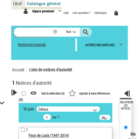
Panneau de gestion des cookies
Espace personnel
Aide
Une question ?
Historique
Tout
Recherche avancée
AUTRES RECHERCHES
Accueil
Liste de notices d’autorité
1
Notices d'autorité
Voir la sélection (
0
)
Ajouter à mes références
(
0
)
VOTRE RECHERCHE
RÉCUPÉRER
LES
Tri par :
Défaut
NOTICES
Recherche avancée dans les
sur 1
notices d’autorité
20
résultats/page
Œuvres liées à l'auteur :
1
Paco de Lucía (1947-2014)
Ma
Paco de Lucía (1947-2014)