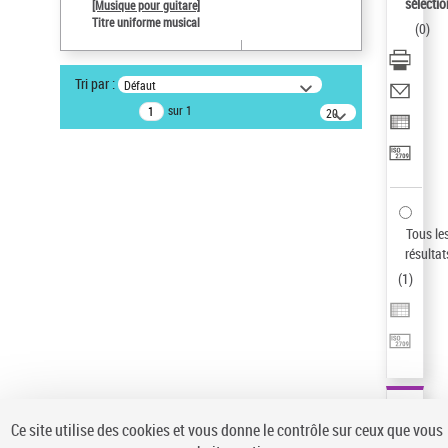
sélectio
[Musique pour guitare]
Type de notice d'autorité
Titre uniforme musical
(
0
)
Titre uniforme musical
Œuvre
Tri par :
Défaut
Pays
sur 1
20
ne s'applique pas
résultats/page
Sauvegarder votre recherche
AFFINER
Type de notice d'autorité
Tous le
Œuvre
(1)
résultat
Titre uniforme musical
(1)
(
1
)
Statut de la notice d’autorité
Pays
Auteur d’œuvre
Ce site utilise des cookies et vous donne le contrôle sur ceux que vous