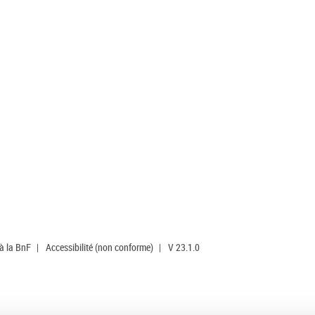
 à la BnF
|
Accessibilité (non conforme)
|
V 23.1.0