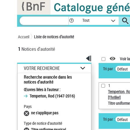
Panneau de gestion des cookies
Tout
Accueil
Liste de notices d’autorité
1
Notices d'autorité
Voir la
VOTRE RECHERCHE
Tri par :
Défaut
Recherche avancée dans les
notices d’autorité
1
Œuvres liées à l'auteur :
Temperton, R
Temperton, Rod (1947-2016)
[Thriller]
Titre uniform
Pays
ne s'applique pas
Tri par :
Défaut
Type de notice d'autorité
Titre uniforme musical