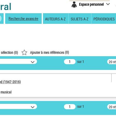
Espace personnel
Recherche avancée
AUTEURS A-Z
SUJETS A-Z
PÉRIODIQUES
(
0
)
 sélection (
0
)
Ajouter à mes références
sur 1
20 r
od (1947-2016)
e musical
sur 1
20 r