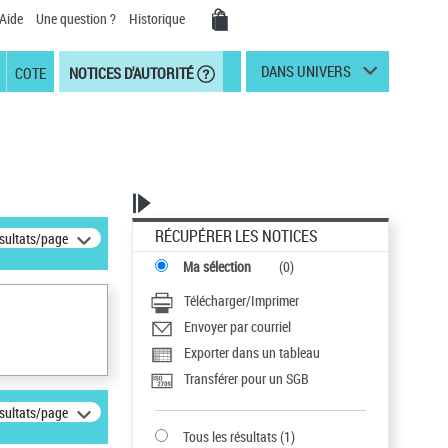
Aide
Une question ?
Historique
DANS UNIVERS
COTE
NOTICES D'AUTORITÉ
RÉCUPÉRER LES NOTICES
ésultats/page
Ma sélection
(
0
)
Télécharger/Imprimer
Envoyer par courriel
Exporter dans un tableau
Transférer pour un SGB
ésultats/page
Tous les résultats
(
1
)