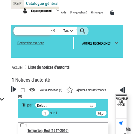
Panneau de gestion des cookies
Espace personnel
Aide
Une question ?
Historique
Tout
Recherche avancée
AUTRES RECHERCHES
Accueil
Liste de notices d’autorité
1
Notices d'autorité
Voir la sélection (
0
)
Ajouter à mes références
(
0
)
VOTRE RECHERCHE
RÉCUPÉRER
LES
Tri par :
Défaut
NOTICES
Recherche avancée dans les
sur 1
notices d’autorité
20
résultats/page
Œuvres liées à l'auteur :
1
Temperton, Rod (1947-2016)
Ma
Temperton, Rod (1947-2016)