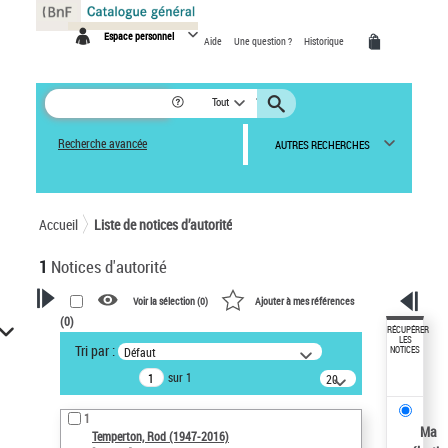
Panneau de gestion des cookies
Espace personnel
Aide
Une question ?
Historique
Tout
Recherche avancée
AUTRES RECHERCHES
Accueil
Liste de notices d’autorité
1
Notices d'autorité
Voir la sélection (
0
)
Ajouter à mes références
(
0
)
VOTRE RECHERCHE
RÉCUPÉRER
LES
Tri par :
Défaut
NOTICES
Recherche avancée dans les
sur 1
notices d’autorité
20
résultats/page
Œuvres liées à l'auteur :
1
Temperton, Rod (1947-2016)
Ma
Temperton, Rod (1947-2016)