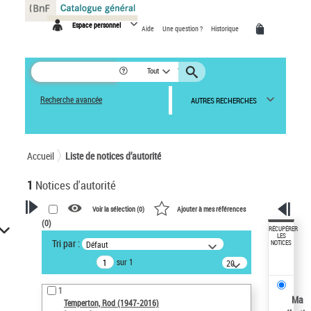
Panneau de gestion des cookies
Espace personnel
Aide
Une question ?
Historique
Tout
Recherche avancée
AUTRES RECHERCHES
Accueil
Liste de notices d’autorité
1
Notices d'autorité
Voir la sélection (
0
)
Ajouter à mes références
(
0
)
VOTRE RECHERCHE
RÉCUPÉRER
LES
Tri par :
Défaut
NOTICES
Recherche avancée dans les
sur 1
notices d’autorité
20
résultats/page
Œuvres liées à l'auteur :
1
Temperton, Rod (1947-2016)
Ma
Temperton, Rod (1947-2016)