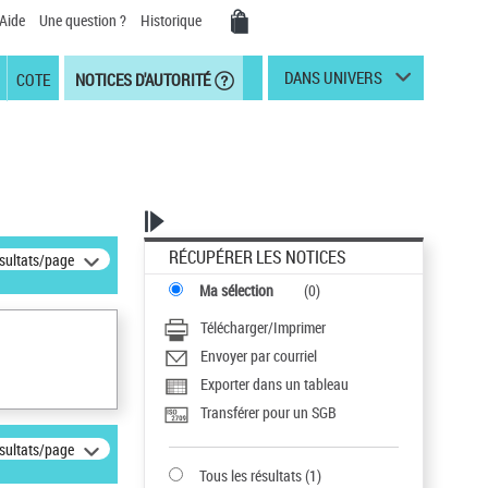
Aide
Une question ?
Historique
DANS UNIVERS
COTE
NOTICES D'AUTORITÉ
RÉCUPÉRER LES NOTICES
ésultats/page
Ma sélection
(
0
)
Télécharger/Imprimer
Envoyer par courriel
Exporter dans un tableau
Transférer pour un SGB
ésultats/page
Tous les résultats
(
1
)