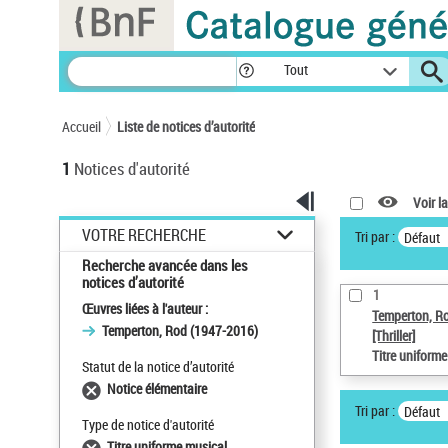
Panneau de gestion des cookies
Tout
Accueil
Liste de notices d’autorité
1
Notices d'autorité
Voir la
VOTRE RECHERCHE
Tri par :
Défaut
Recherche avancée dans les
notices d’autorité
1
Œuvres liées à l'auteur :
Temperton, R
Temperton, Rod (1947-2016)
[Thriller]
Titre uniform
Statut de la notice d’autorité
Notice élémentaire
Tri par :
Défaut
Type de notice d'autorité
Titre uniforme musical