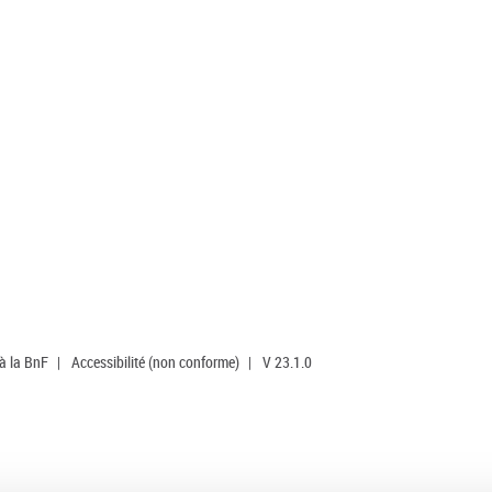
 à la BnF
|
Accessibilité (non conforme)
|
V 23.1.0