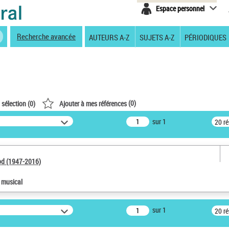
Espace personnel
Recherche avancée
AUTEURS A-Z
SUJETS A-Z
PÉRIODIQUES
(
0
)
 sélection (
0
)
Ajouter à mes références
sur 1
20 r
od (1947-2016)
e musical
sur 1
20 r