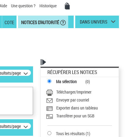
Aide
Une question ?
Historique
DANS UNIVERS
COTE
NOTICES D'AUTORITÉ
RÉCUPÉRER LES NOTICES
ésultats/page
Ma sélection
(
0
)
Télécharger/Imprimer
Envoyer par courriel
Exporter dans un tableau
Transférer pour un SGB
ésultats/page
Tous les résultats
(
1
)