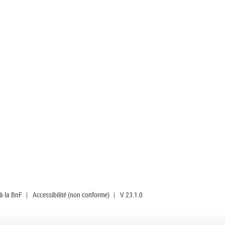
 à la BnF
|
Accessibilité (non conforme)
|
V 23.1.0