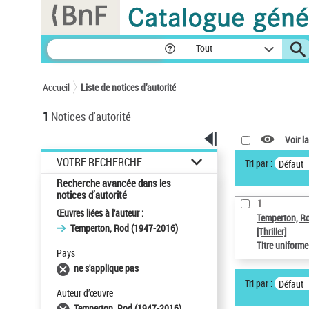
Panneau de gestion des cookies
Tout
Accueil
Liste de notices d’autorité
1
Notices d'autorité
Voir la
VOTRE RECHERCHE
Tri par :
Défaut
Recherche avancée dans les
notices d’autorité
1
Œuvres liées à l'auteur :
Temperton, R
Temperton, Rod (1947-2016)
[Thriller]
Titre uniform
Pays
ne s'applique pas
Tri par :
Défaut
Auteur d’œuvre
Temperton, Rod (1947-2016)