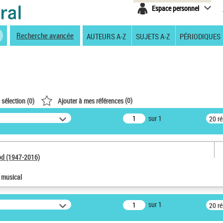
Espace personnel
Recherche avancée
AUTEURS A-Z
SUJETS A-Z
PÉRIODIQUES
(
0
)
 sélection (
0
)
Ajouter à mes références
sur 1
20 r
od (1947-2016)
e musical
sur 1
20 r