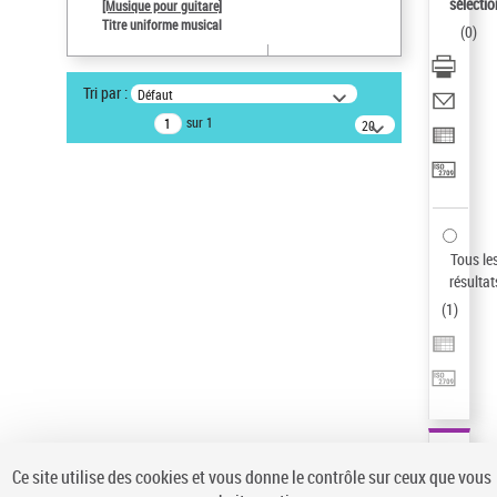
sélectio
[Musique pour guitare]
Type de notice d'autorité
Titre uniforme musical
(
0
)
Œuvre
Statut de la notice d’autorité
Tri par :
Défaut
Notice élémentaire
sur 1
20
Sauvegarder votre recherche
résultats/page
AFFINER
Type de notice d'autorité
Œuvre
(1)
Tous le
Titre uniforme musical
(1)
résultat
(
1
)
Statut de la notice d’autorité
Pays
Auteur d’œuvre
Ce site utilise des cookies et vous donne le contrôle sur ceux que vous