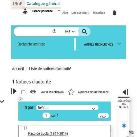
Panneau de gestion des cookies
Espace personnel
Aide
Une question ?
Historique
Tout
Recherche avancée
AUTRES RECHERCHES
Accueil
Liste de notices d’autorité
1
Notices d'autorité
Voir la sélection (
0
)
Ajouter à mes références
(
0
)
VOTRE RECHERCHE
RÉCUPÉRER
LES
Tri par :
Défaut
NOTICES
Recherche avancée dans les
sur 1
notices d’autorité
20
résultats/page
Œuvres liées à l'auteur :
1
Paco de Lucía (1947-2014)
Ma
Paco de Lucía (1947-2014)