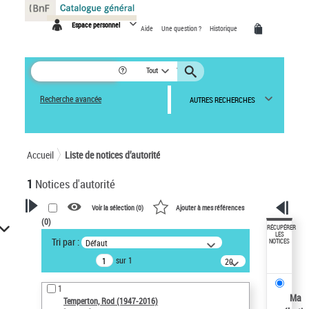
Panneau de gestion des cookies
Espace personnel
Aide
Une question ?
Historique
Tout
Recherche avancée
AUTRES RECHERCHES
Accueil
Liste de notices d’autorité
1
Notices d'autorité
Voir la sélection (
0
)
Ajouter à mes références
(
0
)
VOTRE RECHERCHE
RÉCUPÉRER
LES
Tri par :
Défaut
NOTICES
Recherche avancée dans les
sur 1
notices d’autorité
20
résultats/page
Œuvres liées à l'auteur :
1
Temperton, Rod (1947-2016)
Ma
Temperton, Rod (1947-2016)