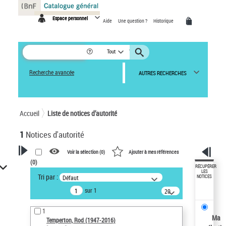
Espace personnel
Aide
Une question ?
Historique
Tout
Recherche avancée
AUTRES RECHERCHES
Accueil
Liste de notices d’autorité
1
Notices d'autorité
Voir la sélection (
0
)
Ajouter à mes références
(
0
)
VOTRE RECHERCHE
RÉCUPÉRER
LES
Tri par :
Défaut
NOTICES
Recherche avancée dans les
sur 1
notices d’autorité
20
résultats/page
Œuvres liées à l'auteur :
1
Temperton, Rod (1947-2016)
Ma
Temperton, Rod (1947-2016)