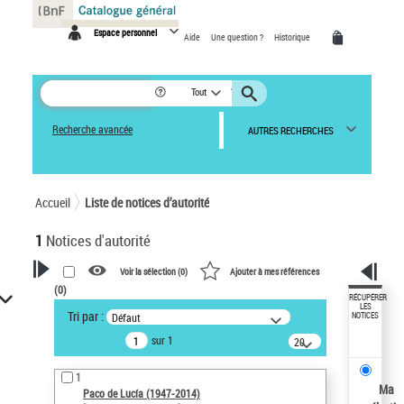
Panneau de gestion des cookies
Espace personnel
Aide
Une question ?
Historique
Tout
Recherche avancée
AUTRES RECHERCHES
Accueil
Liste de notices d’autorité
1
Notices d'autorité
Voir la sélection (
0
)
Ajouter à mes références
(
0
)
VOTRE RECHERCHE
RÉCUPÉRER
LES
Tri par :
Défaut
NOTICES
Recherche avancée dans les
sur 1
notices d’autorité
20
résultats/page
Œuvres liées à l'auteur :
1
Paco de Lucía (1947-2014)
Ma
Paco de Lucía (1947-2014)