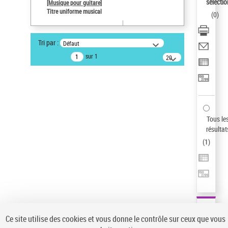
sélectio
[Musique pour guitare]
Type de notice d'autorité
Titre uniforme musical
(
0
)
Œuvre
Auteur d’œuvre
Tri par :
Défaut
Paco de Lucía (1947-2014)
sur 1
20
Sauvegarder votre recherche
résultats/page
AFFINER
Type de notice d'autorité
Œuvre
(1)
Tous le
Titre uniforme musical
(1)
résultat
(
1
)
Statut de la notice d’autorité
Pays
Auteur d’œuvre
Ce site utilise des cookies et vous donne le contrôle sur ceux que vous