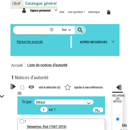
Panneau de gestion des cookies
Espace personnel
Aide
Une question ?
Historique
Tout
Recherche avancée
AUTRES RECHERCHES
Accueil
Liste de notices d’autorité
1
Notices d'autorité
Voir la sélection (
0
)
Ajouter à mes références
(
0
)
VOTRE RECHERCHE
RÉCUPÉRER
LES
Tri par :
Défaut
NOTICES
Recherche avancée dans les
sur 1
notices d’autorité
20
résultats/page
Œuvres liées à l'auteur :
1
Temperton, Rod (1947-2016)
Ma
Temperton, Rod (1947-2016)