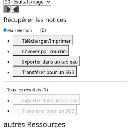
Fermer
Ouvrir
ce
ce
Récupérer les notices
volet
volet
récupérer
récupérer
(
0
)
Ma sélection
les
les
Télécharger/Imprimer
notices
notices
Envoyer par courriel
Exporter dans un tableau
Transférer pour un SGB
(
1
)
Tous les résultats
Exporter dans un tableau
Transférer pour un SGB
autres Ressources