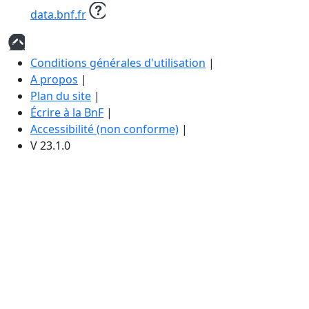
data.bnf.fr
Haut
de
Conditions générales d'utilisation
|
page
A propos
|
Plan du site
|
Écrire à la BnF
|
Accessibilité (non conforme)
|
V 23.1.0