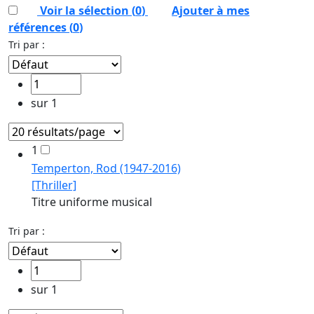
Voir la sélection (
0
)
Ajouter à mes
références
(
0
)
Tri par :
sur 1
1
Temperton, Rod (1947-2016)
[Thriller]
Titre uniforme musical
Tri par :
sur 1