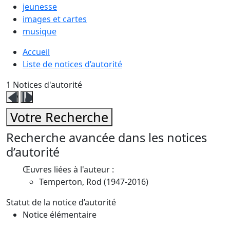
jeunesse
images et cartes
musique
Accueil
Liste de notices d’autorité
1
Notices d'autorité
Fermer
Ouvrir
ce
ce
Votre Recherche
volet
volet
affinage
affinage
Recherche avancée dans les notices
d’autorité
Œuvres liées à l'auteur :
Temperton, Rod (1947-2016)
Statut de la notice d’autorité
Notice élémentaire