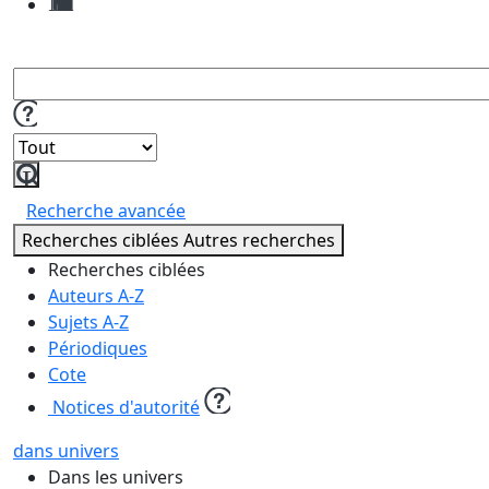
demandes
de
reproduction
Lancer
la
Recherche avancée
recherche
Recherches ciblées
Autres recherches
Recherches ciblées
Auteurs A-Z
Sujets A-Z
Périodiques
Cote
Notices d'autorité
dans univers
Dans les univers