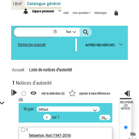
Panneau de gestion des cookies
Espace personnel
Aide
Une question ?
Historique
Tout
Recherche avancée
AUTRES RECHERCHES
Accueil
Liste de notices d’autorité
1
Notices d'autorité
Voir la sélection (
0
)
Ajouter à mes références
(
0
)
VOTRE RECHERCHE
RÉCUPÉRER
LES
Tri par :
Défaut
NOTICES
Recherche avancée dans les
sur 1
notices d’autorité
20
résultats/page
Œuvres liées à l'auteur :
1
Temperton, Rod (1947-2016)
Ma
Temperton, Rod (1947-2016)