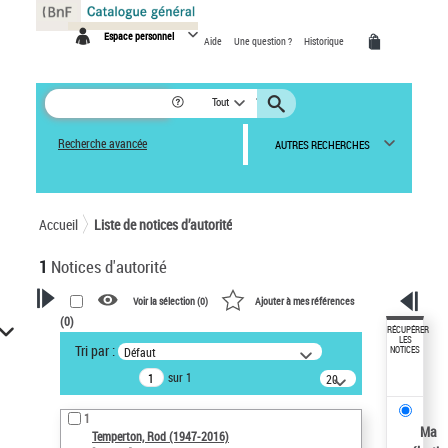
Panneau de gestion des cookies
Espace personnel
Aide
Une question ?
Historique
Tout
Recherche avancée
AUTRES RECHERCHES
Accueil
Liste de notices d’autorité
1
Notices d'autorité
Voir la sélection (
0
)
Ajouter à mes références
(
0
)
VOTRE RECHERCHE
RÉCUPÉRER
LES
Tri par :
Défaut
NOTICES
Recherche avancée dans les
sur 1
notices d’autorité
20
résultats/page
Œuvres liées à l'auteur :
1
Temperton, Rod (1947-2016)
Ma
Temperton, Rod (1947-2016)