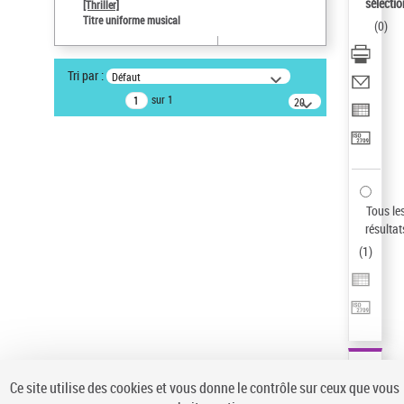
sélectio
[Thriller]
Auteur d’œuvre
Titre uniforme musical
(
0
)
Temperton, Rod (1947-2016)
Sauvegarder votre recherche
Tri par :
Défaut
AFFINER
sur 1
20
résultats/page
Type de notice d'autorité
Œuvre
(1)
Titre uniforme musical
(1)
Statut de la notice d’autorité
Tous le
résultat
Pays
(
1
)
Auteur d’œuvre
Ce site utilise des cookies et vous donne le contrôle sur ceux que vous