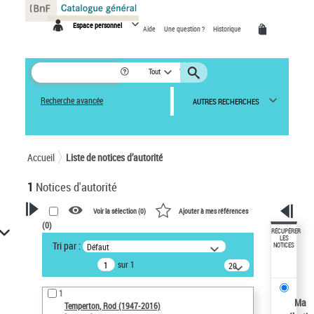
Panneau de gestion des cookies
Espace personnel
Aide
Une question ?
Historique
Tout
Recherche avancée
AUTRES RECHERCHES
Accueil
Liste de notices d’autorité
1
Notices d'autorité
Voir la sélection (
0
)
Ajouter à mes références
(
0
)
VOTRE RECHERCHE
RÉCUPÉRER
LES
Tri par :
Défaut
NOTICES
Recherche avancée dans les
sur 1
notices d’autorité
20
résultats/page
Œuvres liées à l'auteur :
1
Temperton, Rod (1947-2016)
Ma
Temperton, Rod (1947-2016)