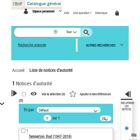
Panneau de gestion des cookies
Espace personnel
Aide
Une question ?
Historique
Tout
Recherche avancée
AUTRES RECHERCHES
Accueil
Liste de notices d’autorité
1
Notices d'autorité
Voir la sélection (
0
)
Ajouter à mes références
(
0
)
VOTRE RECHERCHE
RÉCUPÉRER
LES
Tri par :
Défaut
NOTICES
Recherche avancée dans les
sur 1
notices d’autorité
20
résultats/page
Œuvres liées à l'auteur :
1
Temperton, Rod (1947-2016)
Ma
Temperton, Rod (1947-2016)