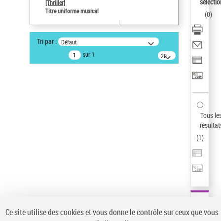
sélectio
[Thriller]
Pays
Titre uniforme musical
(
0
)
ne s'applique pas
Statut de la notice d’autorité
Tri par :
Défaut
Notice élémentaire
sur 1
20
résultats/page
Type de notice d'autorité
Titre uniforme musical
Sauvegarder votre recherche
AFFINER
Tous le
Type de notice d'autorité
résultat
(
1
)
Œuvre
(1)
Titre uniforme musical
(1)
Statut de la notice d’autorité
Pays
Auteur d’œuvre
Ce site utilise des cookies et vous donne le contrôle sur ceux que vous