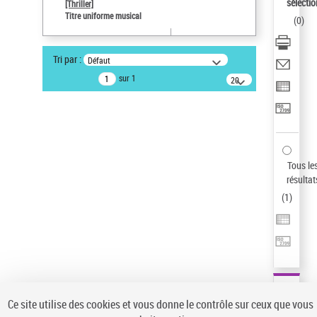
sélectio
[Thriller]
Pays
Titre uniforme musical
(
0
)
ne s'applique pas
Sauvegarder votre recherche
Tri par :
Défaut
AFFINER
sur 1
20
résultats/page
Type de notice d'autorité
Œuvre
(1)
Titre uniforme musical
(1)
Statut de la notice d’autorité
Tous le
résultat
Pays
(
1
)
Auteur d’œuvre
Ce site utilise des cookies et vous donne le contrôle sur ceux que vous