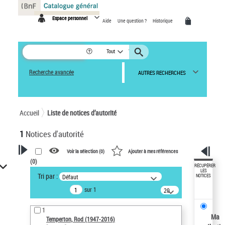
Panneau de gestion des cookies
Espace personnel
Aide
Une question ?
Historique
Tout
Recherche avancée
AUTRES RECHERCHES
Accueil
Liste de notices d’autorité
1
Notices d'autorité
Voir la sélection (
0
)
Ajouter à mes références
(
0
)
VOTRE RECHERCHE
RÉCUPÉRER
LES
Tri par :
Défaut
NOTICES
Recherche avancée dans les
sur 1
notices d’autorité
20
résultats/page
Œuvres liées à l'auteur :
1
Temperton, Rod (1947-2016)
Ma
Temperton, Rod (1947-2016)