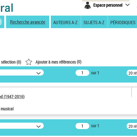
Espace personnel
Recherche avancée
AUTEURS A-Z
SUJETS A-Z
PÉRIODIQUES
(
0
)
 sélection (
0
)
Ajouter à mes références
sur 1
20 r
od (1947-2016)
e musical
sur 1
20 r