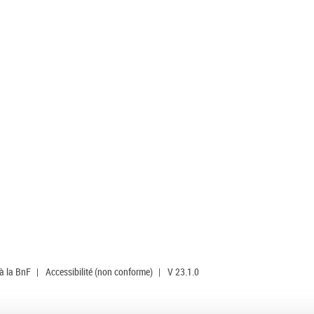
 à la BnF
|
Accessibilité (non conforme)
|
V 23.1.0