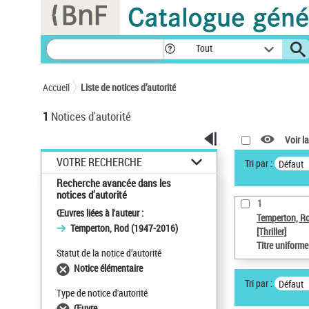
Panneau de gestion des cookies
Tout
Accueil
Liste de notices d’autorité
1
Notices d'autorité
Voir la
VOTRE RECHERCHE
Tri par :
Défaut
Recherche avancée dans les
notices d’autorité
1
Œuvres liées à l'auteur :
Temperton, R
Temperton, Rod (1947-2016)
[Thriller]
Titre uniform
Statut de la notice d’autorité
Notice élémentaire
Tri par :
Défaut
Type de notice d'autorité
Œuvre