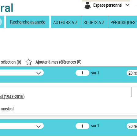
Espace personnel
Recherche avancée
AUTEURS A-Z
SUJETS A-Z
PÉRIODIQUES
(
0
)
 sélection (
0
)
Ajouter à mes références
sur 1
20 r
od (1947-2016)
e musical
sur 1
20 r