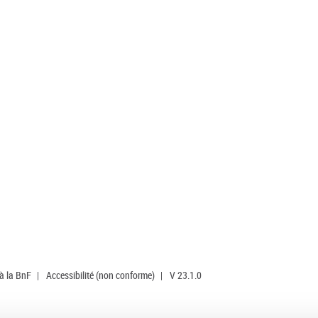
 à la BnF
|
Accessibilité (non conforme)
|
V 23.1.0