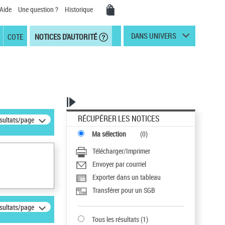
Aide
Une question ?
Historique
DANS UNIVERS
COTE
NOTICES D'AUTORITÉ
RÉCUPÉRER LES NOTICES
ésultats/page
Ma sélection
(
0
)
Télécharger/Imprimer
Envoyer par courriel
Exporter dans un tableau
Transférer pour un SGB
ésultats/page
Tous les résultats
(
1
)